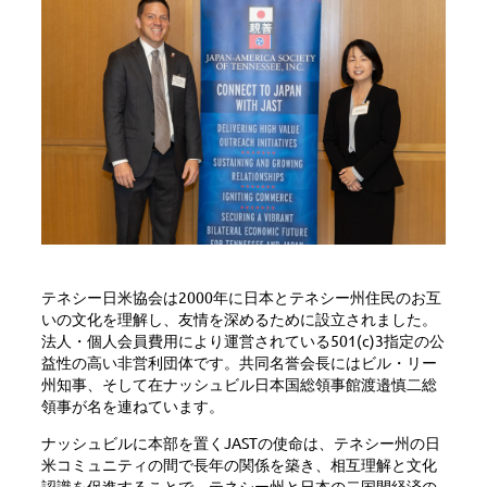
テネシー日米協会は2000年に日本とテネシー州住民のお互
いの文化を理解し、友情を深めるために設立されました。
法人・個人会員費用により運営されている501(c)3指定の公
益性の高い非営利団体です。共同名誉会長にはビル・リー
州知事、そして在ナッシュビル日本国総領事館渡邉慎二総
領事が名を連ねています。
ナッシュビルに本部を置くJASTの使命は、テネシー州の日
米コミュニティの間で長年の関係を築き、相互理解と文化
認識を促進することで、テネシー州と日本の二国間経済の